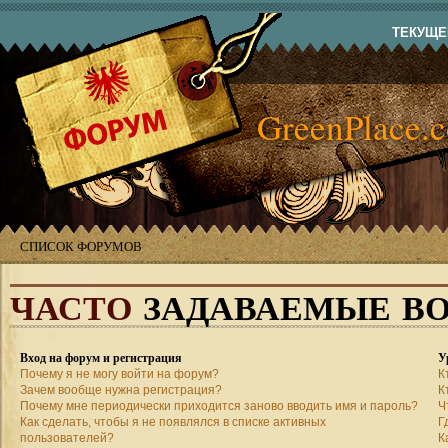
ТЕКУЩЕЕ
GreenPlace.
СПИСОК ФОРУМОВ
ЧАСТО
ЗАДАВАЕМЫЕ В
Вход на форум и регистрация
У
Почему я не могу войти на форум?
К
Зачем вообще нужна регистрация?
К
Почему мне периодически приходится заново вводить имя и пароль?
Ч
Как сделать, чтобы я не появлялся в списке активных
Г
пользователей?
К