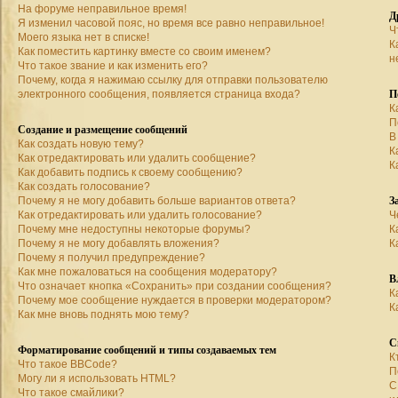
На форуме неправильное время!
Д
Я изменил часовой пояс, но время все равно неправильное!
Ч
Моего языка нет в списке!
К
Как поместить картинку вместе со своим именем?
н
Что такое звание и как изменить его?
Почему, когда я нажимаю ссылку для отправки пользователю
П
электронного сообщения, появляется страница входа?
К
П
Создание и размещение сообщений
В
Как создать новую тему?
К
Как отредактировать или удалить сообщение?
К
Как добавить подпись к своему сообщению?
Как создать голосование?
З
Почему я не могу добавить больше вариантов ответа?
Как отредактировать или удалить голосование?
Ч
Почему мне недоступны некоторые форумы?
К
Почему я не могу добавлять вложения?
К
Почему я получил предупреждение?
Как мне пожаловаться на сообщения модератору?
В
Что означает кнопка «Сохранить» при создании сообщения?
К
Почему мое сообщение нуждается в проверки модератором?
К
Как мне вновь поднять мою тему?
С
Форматирование сообщений и типы создаваемых тем
К
Что такое BBCode?
П
Могу ли я использовать HTML?
С
Что такое смайлики?