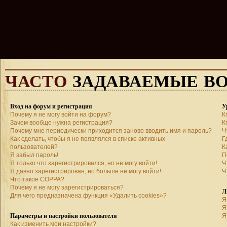
ЧАСТО
ЗАДАВАЕМЫЕ В
Вход на форум и регистрация
У
Почему я не могу войти на форум?
К
Зачем вообще нужна регистрация?
К
Почему мне периодически приходится заново вводить имя и пароль?
Ч
Как сделать, чтобы я не появлялся в списке активных
Г
пользователей?
К
Я забыл пароль!
П
Я только что зарегистрировался, но не могу войти!
Ч
Я давно зарегистрирован, но больше не могу войти!
Ч
Что такое COPPA?
Почему я не могу зарегистрироваться?
Л
Для чего предназначена функция «Удалить cookies»?
Я
Я
Параметры и настройки пользователя
Я
Как изменить мои настройки?