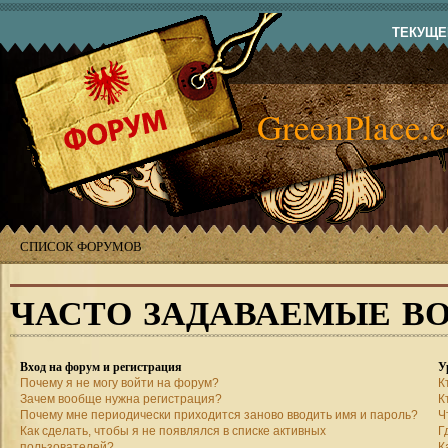
ТЕКУЩЕЕ
GreenPlace.
СПИСОК ФОРУМОВ
ЧАСТО ЗАДАВАЕМЫЕ В
Вход на форум и регистрация
У
Почему я не могу войти на форум?
К
Зачем вообще нужна регистрация?
К
Почему мне периодически приходится заново вводить имя и пароль?
Ч
Как сделать, чтобы я не появлялся в списке активных
Г
пользователей?
К